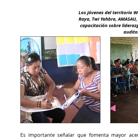
Los jóvenes del territorio
Raya, Twi Yahbra, AMASAU, p
capacitación sobre liderazgo
auditor
LAN ESTRATEGICO DEL TERRITORIO WANGKI TWI TASBA
Es importante señalar que fomenta mayor acer