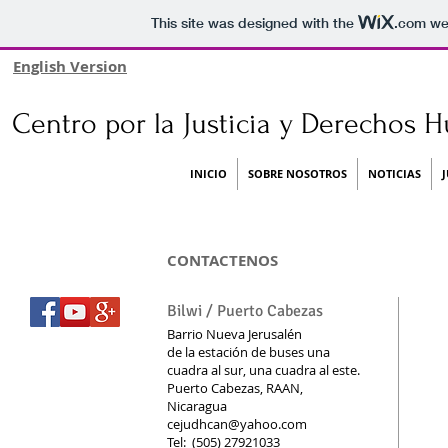
This site was designed with the
.com
web
English Version
Centro por la Justicia y Derechos 
INICIO
SOBRE NOSOTROS
NOTICIAS
CONTACTENOS
Bilwi / Puerto Cabezas
Barrio Nueva Jerusalén
de la estación de buses una
cuadra al sur, una cuadra al este.
Puerto Cabezas, RAAN,
Nicaragua
cejudhcan@yahoo.com
Tel: (505) 27921033